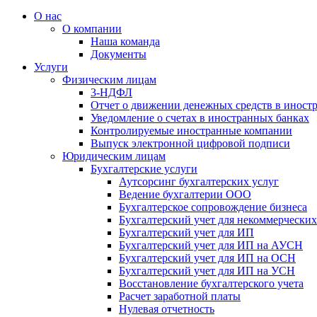
О нас
О компании
Наша команда
Документы
Услуги
Физическим лицам
3-НДФЛ
Отчет о движении денежных средств в иност
Уведомление о счетах в иностранных банках
Контролируемые иностранные компании
Выпуск электронной цифровой подписи
Юридическим лицам
Бухгалтерские услуги
Аутсорсинг бухгалтерских услуг
Ведение бухгалтерии ООО
Бухгалтерское сопровождение бизнеса
Бухгалтерский учет для некоммерчески
Бухгалтерский учет для ИП
Бухгалтерский учет для ИП на АУСН
Бухгалтерский учет для ИП на ОСН
Бухгалтерский учет для ИП на УСН
Восстановление бухгалтерского учета
Расчет заработной платы
Нулевая отчетность